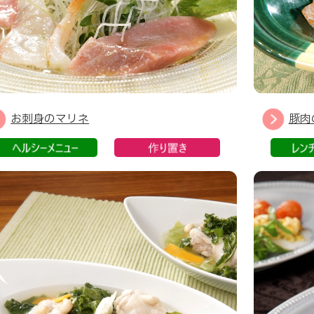
お刺身のマリネ
豚肉