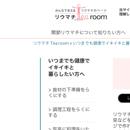
当サイ
理解し
関節リウマチについて知りたい方へ
リウマチ Tea room
>
いつまでも健康でイキイキと暮
いつまでも健康で
イキイキと
暮らしたい方へ
> 食材の下準備をら
くにする
> 調理工程をらくに
リウマ
する
菜など
ジで作
> 気楽に料理をいた