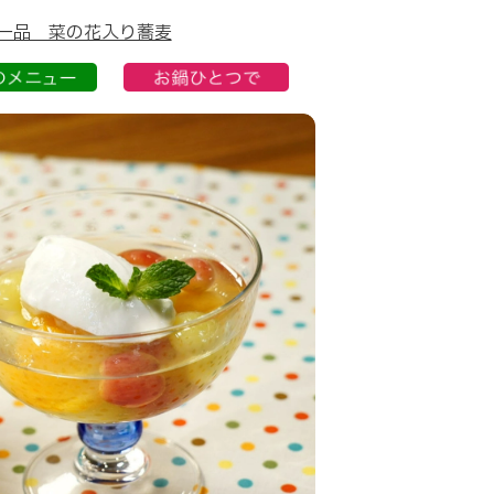
一品 菜の花入り蕎麦