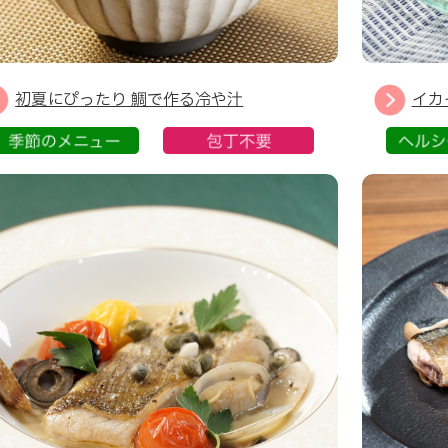
初夏にぴったり 鯛で作る冷や汁
イカ