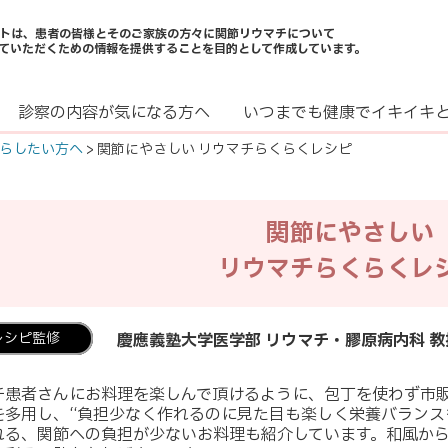
トは、患者の皆様とそのご家族の方々に関節リウマチについて
ていただくための情報を提供することを目的として作成しています。
診察の内容が気になる方へ
いつまでも健康でイキイキ
らしたい方へ
> 関節にやさしい リウマチらくらくレシピ
関節にやさしい
リウマチらくらくレ
レシピ監修
慶應義塾大学医学部 リウマチ・膠原病内科 教
チ患者さんにお料理を楽しんで頂けるように、包丁を使わず市
を多用し、“負担少なく作れるのに見た目も楽しく栄養バランス
れる、関節への負担が少ないお料理も紹介しています。和風か