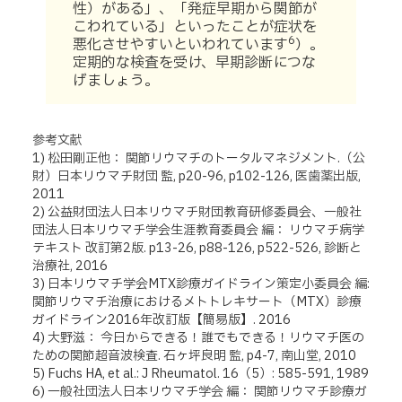
性）がある」、「発症早期から関節が
こわれている」といったことが症状を
6
悪化させやすいといわれています
）。
定期的な検査を受け、早期診断につな
げましょう。
参考文献
1) 松田剛正他： 関節リウマチのトータルマネジメント.（公
財）日本リウマチ財団 監, p20-96, p102-126, 医歯薬出版,
2011
2) 公益財団法人日本リウマチ財団教育研修委員会、一般社
団法人日本リウマチ学会生涯教育委員会 編： リウマチ病学
テキスト 改訂第2版. p13-26, p88-126, p522-526, 診断と
治療社, 2016
3) 日本リウマチ学会MTX診療ガイドライン策定小委員会 編:
関節リウマチ治療におけるメトトレキサート（MTX）診療
ガイドライン2016年改訂版【簡易版】. 2016
4) 大野滋： 今日からできる！誰でもできる！リウマチ医の
ための関節超音波検査. 石ヶ坪良明 監, p4-7, 南山堂, 2010
5) Fuchs HA, et al.: J Rheumatol. 16（5）: 585-591, 1989
6) 一般社団法人日本リウマチ学会 編： 関節リウマチ診療ガ