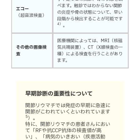
べます。触診ではわからない関節
エコー
の炎症や骨の状態について、早い
（超音波検査）
段階から検出することが可能です
4）
。
医療機関によっては、MRI（核磁
その他の画像検
気共鳴装置）、CT（X線検査の一
査
種）による検査を行うことがあり
ます。
早期診断の重要性について
関節リウマチでは発症の早期に急速に
関節がこわれていくといわれています
5
）。
特に、関節リウマチの患者さんにおい
て「RFや抗CCP抗体の検査値が高
い」、「病気のいきおい（疾患活動