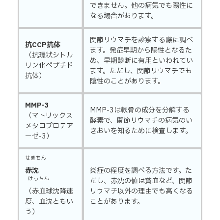
できません。他の病気でも陽性に
なる場合があります。
関節リウマチを診察する際に調べ
抗CCP抗体
ます。発症早期から陽性となるた
（抗環状シトル
め、早期診断に有用といわれてい
リン化ペプチド
ます。ただし、関節リウマチでも
抗体）
陰性のことがあります。
MMP-3
MMP-3は軟骨の成分を分解する
（マトリックス
酵素で、関節リウマチの病気のい
メタロプロテア
きおいを知るために検査します。
ーゼ-3）
せきちん
赤沈
炎症の程度を調べる方法です。た
けっちん
だし、赤沈の値は貧血など、関節
（赤血球沈降速
リウマチ以外の理由でも高くなる
度、血沈ともい
ことがあります。
う）