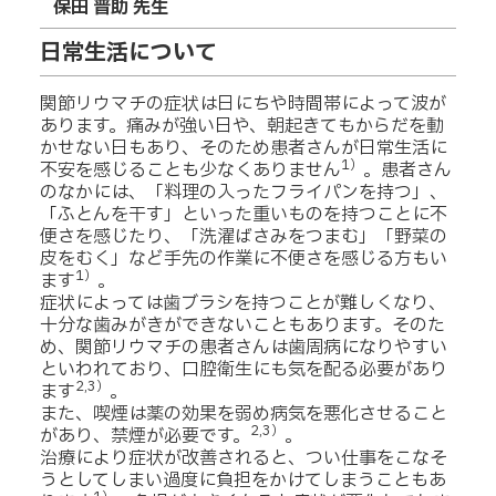
保田 晋助 先生
日常生活について
関節リウマチの症状は日にちや時間帯によって波が
あります。痛みが強い日や、朝起きてもからだを動
かせない日もあり、そのため患者さんが日常生活に
1）
不安を感じることも少なくありません
。患者さん
のなかには、「料理の入ったフライパンを持つ」、
「ふとんを干す」といった重いものを持つことに不
便さを感じたり、「洗濯ばさみをつまむ」「野菜の
皮をむく」など手先の作業に不便さを感じる方もい
1）
ます
。
症状によっては歯ブラシを持つことが難しくなり、
十分な歯みがきができないこともあります。そのた
め、関節リウマチの患者さんは歯周病になりやすい
といわれており、口腔衛生にも気を配る必要があり
2,3）
ます
。
また、喫煙は薬の効果を弱め病気を悪化させること
2,3）
があり、禁煙が必要です。
。
治療により症状が改善されると、つい仕事をこなそ
うとしてしまい過度に負担をかけてしまうこともあ