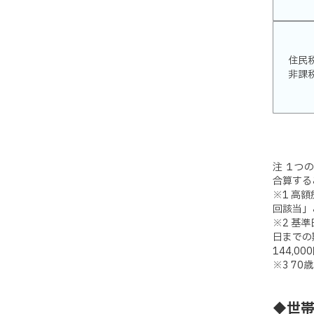
住民
非課
注 １つ
合算する
※1 高
回該当」
※2 基
日までの
144,
※3 7
◆世