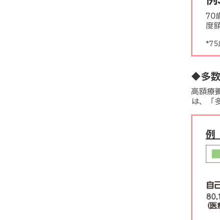
例
7
度
*7
◆多
高額療
は、「
例