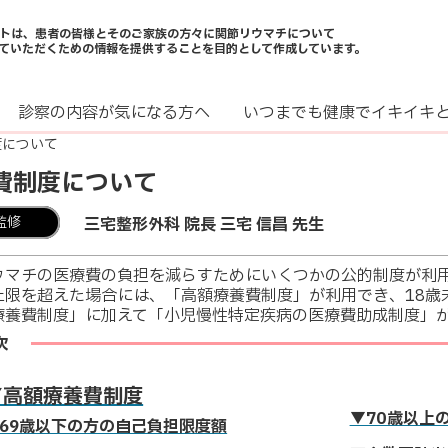
トは、患者の皆様とそのご家族の方々に関節リウマチについて
ていただくための情報を提供することを目的として作成しています。
診察の内容が気になる方へ
いつまでも健康でイキイキ
度について
費制度について
監修
三宅整形外科 院長 三宅 信昌 先生
ウマチの医療費の負担を減らすためにいくつかの公的制度が利
上限を超えた場合には、「高額療養費制度」が利用でき、18歳
療養費制度」に加えて「小児慢性特定疾病の医療費助成制度」
次
▼高額療養費制度
▼70歳以上
69歳以下の方の自己負担限度額