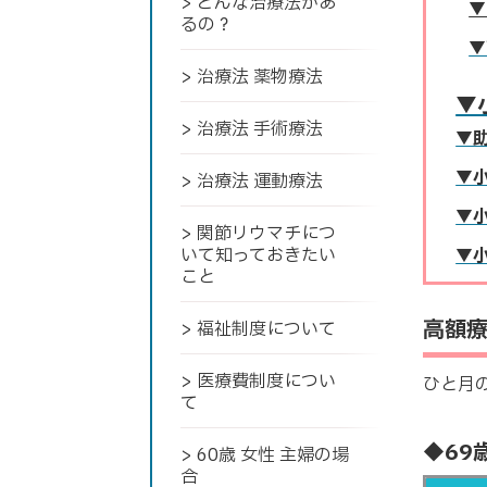
> どんな治療法があ
▼
るの？
▼
> 治療法 薬物療法
▼
> 治療法 手術療法
▼
▼
> 治療法 運動療法
▼
> 関節リウマチにつ
いて知っておきたい
▼
こと
高額
> 福祉制度について
> 医療費制度につい
ひと月
て
◆69
> 60歳 女性 主婦の場
合