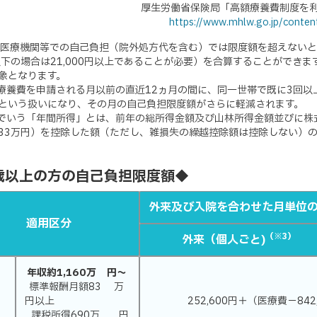
厚生労働省保険局「高額療養費制度を利
https://www.mhlw.go.jp/conte
の医療機関等での自己負担（院外処方代を含む）では限度額を超えない
以下の場合は21,000円以上であることが必要）を合算することができ
象となります。
額療養費を申請される月以前の直近12ヵ月の間に、同一世帯で既に3回
という扱いになり、その月の自己負担限度額がさらに軽減されます。
こでいう「年間所得」とは、前年の総所得金額及び山林所得金額並びに
33万円）を控除した額（ただし、雑損失の繰越控除額は控除しない）
歳以上の方の自己負担限度額◆
外来及び入院を合わせた月単位
適用区分
（※3）
外来（個人ごと)
年収約1,160万 円〜
標準報酬月額83 万
円以上
252,600円＋（医療費−842
課税所得690万 円