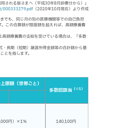
用される皆さまへ（平成30年8月診療分から）」
nt/000333279.pdf
（2020年10月現在）より作成
ときでも、同じ月の別の医療機関等での自己負担
ます。この合算額が限度額を超えれば、高額療養費
以上高額療養費の支給を受けている場合は、「多数
株式・長期（短期）譲渡所得金額等の合計額から基
のことを指します。
の上限額（世帯ごと）
（※1）
多数回該当
,000円）×1％
140,100円