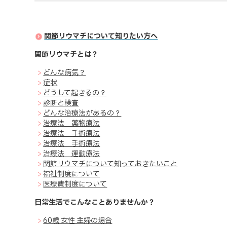
関節リウマチについて知りたい方へ
関節リウマチとは？
>
どんな病気？
>
症状
>
どうして起きるの？
>
診断と検査
>
どんな治療法があるの？
>
治療法 薬物療法
>
治療法 手術療法
>
治療法 手術療法
>
治療法 運動療法
>
関節リウマチについて知っておきたいこと
>
福祉制度について
>
医療費制度について
日常生活でこんなことありませんか？
>
60歳 女性 主婦の場合