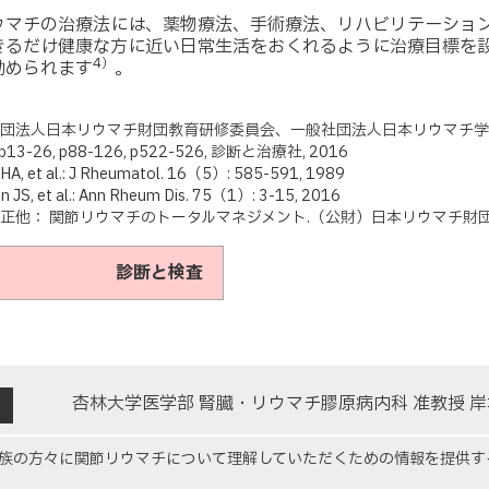
ウマチの治療法には、薬物療法、手術療法、リハビリテーショ
きるだけ健康な方に近い日常生活をおくれるように治療目標を
4）
勧められます
。
益財団法人日本リウマチ財団教育研修委員会、一般社団法人日本リウマチ学
13-26, p88-126, p522-526, 診断と治療社, 2016
 HA, et al.: J Rheumatol. 16（5）: 585-591, 1989
n JS, et al.: Ann Rheum Dis. 75（1）: 3-15, 2016
剛正他： 関節リウマチのトータルマネジメント.（公財）日本リウマチ財団 監, p20
< 診断と検査
杏林大学医学部 腎臓・リウマチ膠原病内科 准教授 岸
族の方々に関節リウマチについて理解していただくための情報を提供す