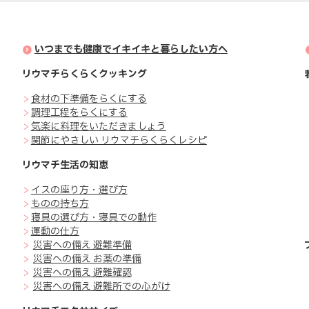
いつまでも健康でイキイキと暮らしたい方へ
リウマチらくらくクッキング
>
食材の下準備をらくにする
>
調理工程をらくにする
>
気楽に料理をいただきましょう
>
関節にやさしい リウマチらくらくレシピ
リウマチ生活の知恵
>
イスの座り方・選び方
>
ものの持ち方
>
寝具の選び方・寝具での動作
>
運動の仕方
>
災害への備え 避難準備
>
災害への備え お薬の準備
>
災害への備え 避難確認
>
災害への備え 避難所での心がけ