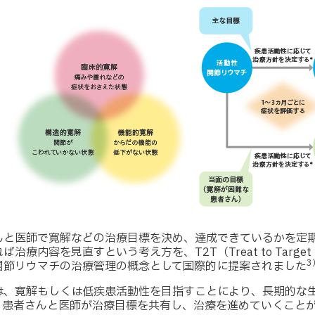
んと医師で寛解などの治療目標を決め、達成できているかを定期
ば治療内容を見直すという考え方を、T2T（Treat to Targ
3
は関節リウマチの治療管理の概念として国際的に提案されました
では、寛解もしくは低疾患活動性を目指すことにより、長期的な
。患者さんと医師が治療目標を共有し、治療を進めていくこと