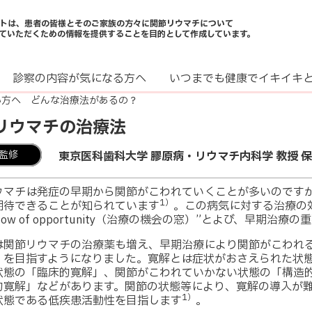
トは、患者の皆様とそのご家族の方々に関節リウマチについて
ていただくための情報を提供することを目的として作成しています。
診察の内容が気になる方へ
いつまでも健康でイキイキ
い方へ どんな治療法があるの？
リウマチの治療法
監修
東京医科歯科大学 膠原病・リウマチ内科学 教授 保
ウマチは発症の早期から関節がこわれていくことが多いのです
1）
期待できることが知られています
。この病気に対する治療の
ndow of opportunity（治療の機会の窓）”とよび、早期治
は関節リウマチの治療薬も増え、早期治療により関節がこわれ
」を目指すようになりました。寛解とは症状がおさえられた状
状態の「臨床的寛解」、関節がこわれていかない状態の「構造
的寛解」などがあります。関節の状態等により、寛解の導入が
1）
状態である低疾患活動性を目指します
。