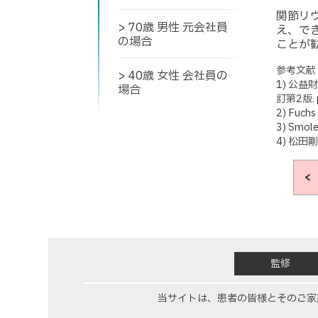
関節リ
> 70歳 男性 元会社員
え、で
の場合
ことが
参考文献
> 40歳 女性 会社員の
1) 公
場合
訂第2版. p
2) Fuchs
3) Smole
4) 松田
監修
当サイトは、患者の皆様とそのご家