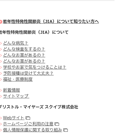
若年性特発性関節炎（JIA）について知りたい方へ
若年性特発性関節炎（JIA）について
>
どんな病気？
>
どんな検査をするの？
>
どんなお薬があるの？
>
どんなお薬があるの？
>
学校やお家で気をつけることは？
>
予防接種は受けて大丈夫？
>
福祉・医療制度
>
新着情報
>
サイトマップ
ブリストル・マイヤーズ スクイブ株式会社
>
Webサイト
>
ホームページご利用の注意
>
個人情報保護に関する取り組み