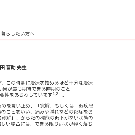
と暮らしたい方へ
田 晋助 先生
が、この時期に治療を始めるほど十分な治療
効果が最も期待できる時期のこと
1,2）
療の重要性をあらわしています
。
るのを食い止め、「寛解」もしくは「低疾患
態のことをいい、痛みや腫れなどの炎症をお
的寛解」、からだの機能の低下がない状態の
難しい場合には、できる限り症状が軽く落ち