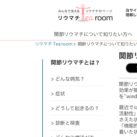
当サイ
理解し
関節リウマチについて知りたい方へ
リウマチ Tea room
> 関節リウマチについて知りた
関節
関節リウマチとは？
> どんな病気？
関節リ
効果が
> 症状
を“wi
最近で
> どうして起きるの？
活動性
さえた
> 診断と検査
「機能
着いた