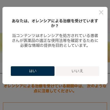
当サイトはオレンシアを適正にご使用いただくための情報を提供しておりま
×
す。
あなたは、オレンシアによる治療を受けています
か？
当コンテンツはオレンシアを処方されている患者
さんが医薬品の適正な使用法等を確認するために
オレンシアによる治療中のご注意
必要な情報の提供を目的としています。
はい
いいえ
オレンシアトップ
> オレンシアの副作用
オレンシアによる治療を受けている期間中は、
次のような
点に注意してください。